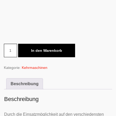
1350-
In den Warenkorb
Aufsitz-
Kehrsaugmaschine
mit
Kategorie:
Kehrmaschinen
Elektroantrieb
Menge
Beschreibung
Beschreibung
Durch die Einsatzmöglichkeit auf den verschiedensten