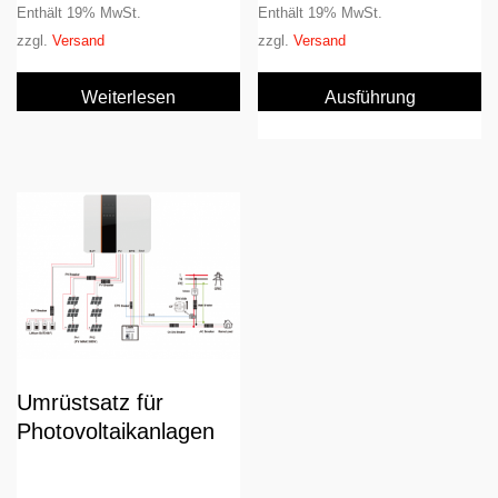
Enthält 19% MwSt.
Enthält 19% MwSt.
zzgl.
Versand
zzgl.
Versand
D
Pr
Weiterlesen
Ausführung
we
wählen
m
Va
au
D
O
k
au
de
Pr
Umrüstsatz für
ge
w
Photovoltaikanlagen