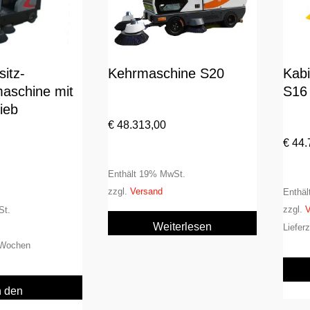
sitz-
Kehrmaschine S20
Kab
aschine mit
S16
ieb
€
48.313,00
€
44.
Enthält 19% MwSt.
zzgl.
Versand
Enthä
zzgl.
V
St.
Weiterlesen
Liefer
6 Wochen
n den
enkorb