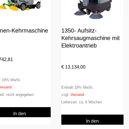
inen-Kehrmaschine
1350- Aufsitz-
Kehrsaugmaschine mit
Elektroantrieb
742,81
€
13.134,00
lt 19% MwSt.
ersand
Enthält 19% MwSt.
zeit: nicht angegeben
zzgl.
Versand
Lieferzeit: ca. 6 Wochen
In den
Warenkorb
In den
Warenkorb