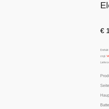
El
€
1
Enthäl
zzgl.
V
Lieferz
Prod
Seit
Haup
Batt