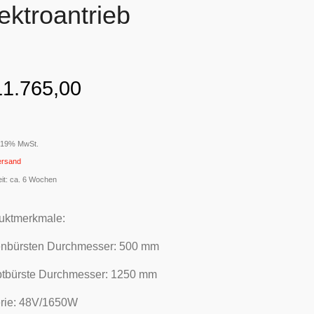
ektroantrieb
1.765,00
t 19% MwSt.
ersand
eit: ca. 6 Wochen
uktmerkmale:
enbürsten Durchmesser: 500 mm
tbürste Durchmesser: 1250 mm
erie: 48V/1650W