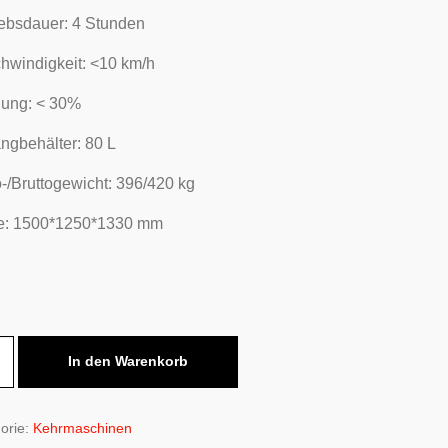
iebsdauer: 4 Stunden
hwindigkeit: <10 km/h
gung: < 30%
ngbehälter: 80 L
-/Bruttogewicht: 396/420 kg
: 1500*1250*1330 mm
In den Warenkorb
tz-
saugmaschine
orie:
Kehrmaschinen