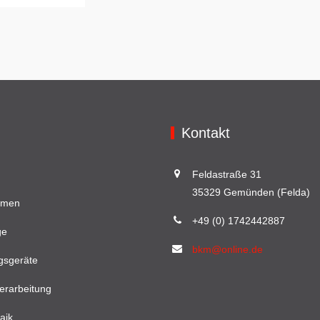
Kontakt
Feldastraße 31
35329 Gemünden (Felda)
hmen
+49 (0) 1742442887
ge
bkm@online.de
gsgeräte
erarbeitung
aik