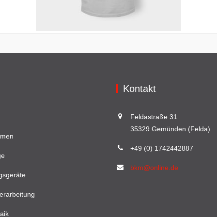
Kontakt
Feldastraße 31
35329 Gemünden (Felda)
hmen
+49 (0) 1742442887
ge
bkm@online.de
gsgeräte
erarbeitung
aik