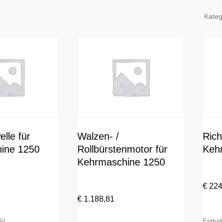
Kateg
lle für
Walzen- /
Rich
ine 1250
Rollbürstenmotor für
Keh
Kehrmaschine 1250
€
224
€
1.188,81
St.
Enthä