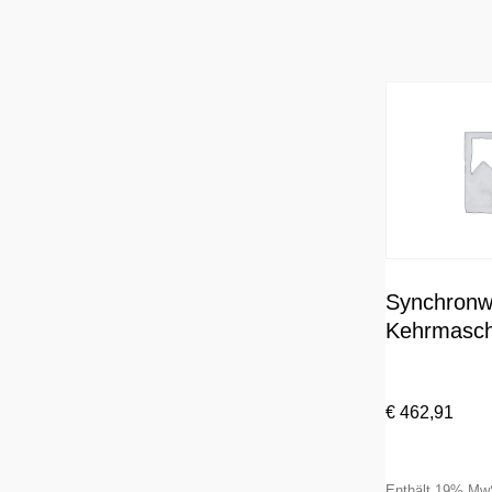
Synchronwe
Kehrmasch
€
462,91
Enthält 19% Mw