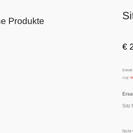
Si
he Produkte
€
2
Enthäl
zzgl.
V
Ersat
Sitz
Nicht 