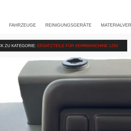
FAHRZEUGE
REINIGUNGSGERÄTE
MATERIALVE
K ZU KATEGORIE:
ERSATZTEILE FÜR KEHRMASCHINE 1250