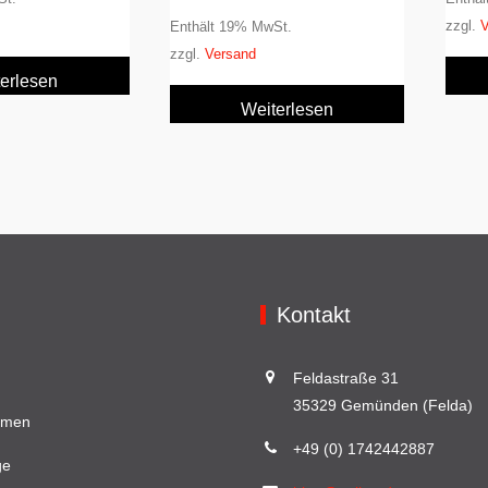
zzgl.
V
Enthält 19% MwSt.
zzgl.
Versand
erlesen
Weiterlesen
Kontakt
Feldastraße 31
35329 Gemünden (Felda)
hmen
+49 (0) 1742442887
ge