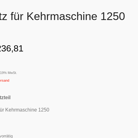
tz für Kehrmaschine 1250
36,81
t 19% MwSt.
ersand
zteil
 für Kehrmaschine 1250
vorrätig