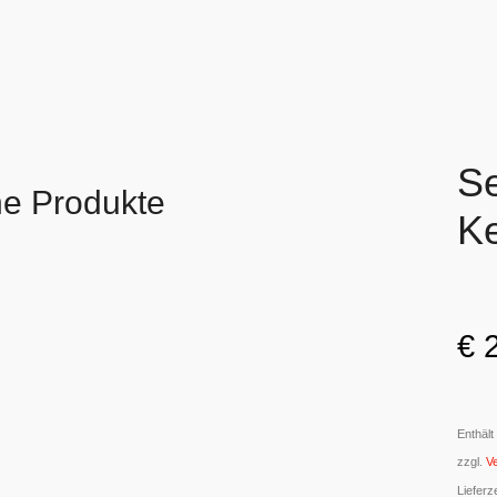
Se
he Produkte
K
€
2
Enthäl
zzgl.
V
Lieferz