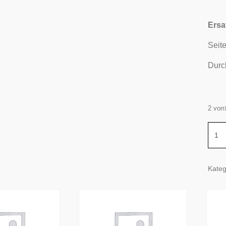
Ersat
Seit
Durc
2 vorr
Seite
für
Kehr
1350
Kateg
Meng