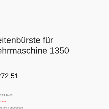
itenbürste für
ehrmaschine 1350
72,51
t 19% MwSt.
ersand
eit: nicht angegeben