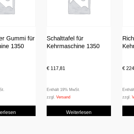
er Gummi für
Schalttafel für
Rich
ine 1350
Kehrmaschine 1350
Keh
€
117,81
€
224
St.
Enthält 19% MwSt.
Enthä
zzgl.
Versand
zzgl.
V
erlesen
Weiterlesen