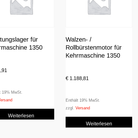
tungslager für
Walzen- /
rmaschine 1350
Rollbürstenmotor für
Kehrmaschine 1350
,91
€
1.188,81
lt 19% MwSt.
ersand
Enthält 19% MwSt.
zzgl.
Versand
Weiterlesen
Weiterlesen