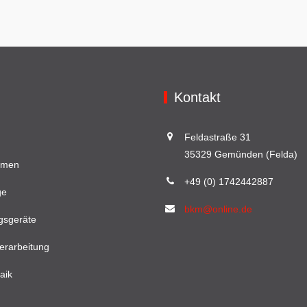
Kontakt
Feldastraße 31
35329 Gemünden (Felda)
hmen
+49 (0) 1742442887
ge
bkm@online.de
gsgeräte
erarbeitung
aik