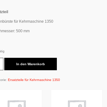
zteil
enbürste für Kehrmaschine 1350
hmesser: 500 mm
ätig
nbürste
In den Warenkorb
maschine
orie:
Ersatzteile für Kehrmaschine 1350
e