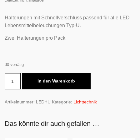
Lieferzeit: nicht angegeben
Halterungen mit Schnellverschluss passend für alle LED
Lebensmittelbeleuchungen Typ-U.
Zwei Halterungen pro Pack.
30 vorrätig
Halterung
In den Warenkorb
für
LED
Lebensmittelbeleuchtung
Artikelnummer:
LEDHU
Kategorie:
Lichttechnik
(Typ-
U)
Das könnte dir auch gefallen …
Menge