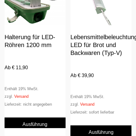
gewählt
werden
Halterung für LED-
Lebensmittelbeleuchtun
Röhren 1200 mm
LED für Brot und
Backwaren (Typ-V)
Ab
€
11,90
Ab
€
39,90
Enthält 19% MwSt.
zzgl.
Versand
Enthält 19% MwSt.
Lieferzeit: nicht angegeben
zzgl.
Versand
Lieferzeit: sofort lieferbar
Dieses
Produkt
D
Ausführung
weist
Pr
wählen
Ausführung