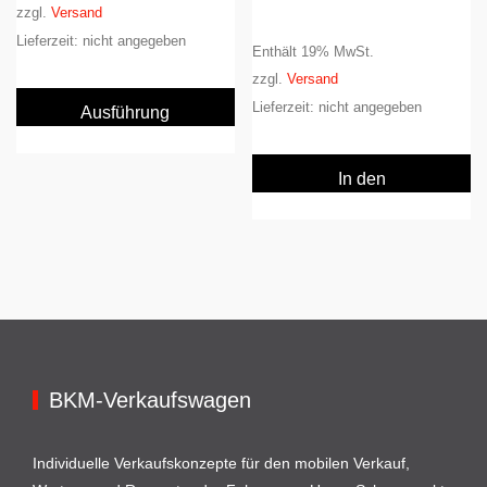
zzgl.
Versand
Lieferzeit: nicht angegeben
Enthält 19% MwSt.
zzgl.
Versand
Dieses
Lieferzeit: nicht angegeben
Produkt
Ausführung
weist
wählen
mehrere
In den
Varianten
Warenkorb
auf.
Die
Optionen
können
auf
der
Produktseite
BKM-Verkaufswagen
gewählt
werden
Individuelle Verkaufskonzepte für den mobilen Verkauf,