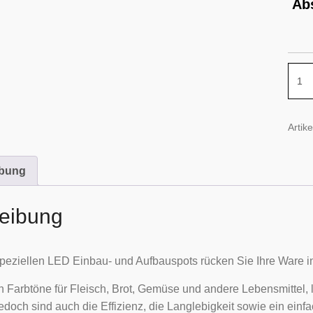
Ab
Einb
und
Aufb
für
Artik
Wurs
und
ibung
Fleis
Meng
eibung
peziellen LED Einbau- und Aufbauspots rücken Sie Ihre Ware ins
n Farbtöne für Fleisch, Brot, Gemüse und andere Lebensmittel,
edoch sind auch die Effizienz, die Langlebigkeit sowie ein ein