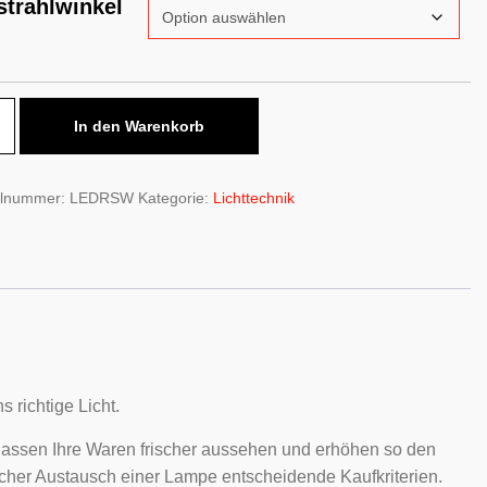
strahlwinkel
au-
In den Warenkorb
auspots
elnummer:
LEDRSW
Kategorie:
Lichttechnik
t-
chware
e
 richtige Licht.
 lassen Ihre Waren frischer aussehen und erhöhen so den
facher Austausch einer Lampe entscheidende Kaufkriterien.