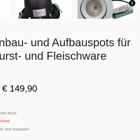
nbau- und Aufbauspots für
rst- und Fleischware
€
149,90
t 19% MwSt.
ersand
eit: nicht angegeben