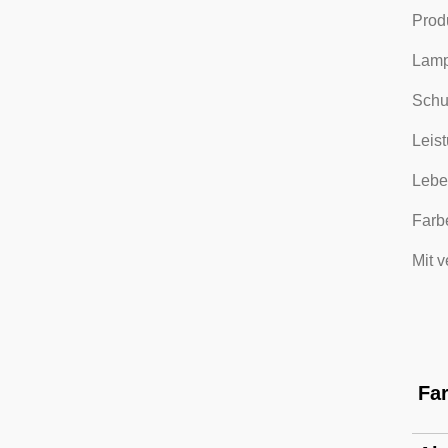
Prod
Lamp
Schu
Leis
Lebe
Farb
Mit v
Fa