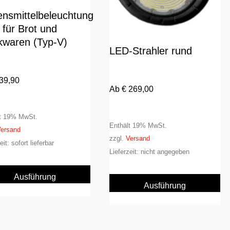
nsmittelbeleuchtung
für Brot und
kwaren (Typ-V)
LED-Strahler rund
39,90
Ab
€
269,00
lt 19% MwSt.
Enthält 19% MwSt.
ersand
zzgl.
Versand
eit: sofort lieferbar
Lieferzeit: nicht angegeben
Dieses
Di
Produkt
Ausführung
Pr
Ausführung
weist
wählen
we
wählen
mehrere
me
Varianten
Va
auf.