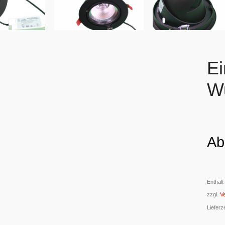
Ei
Wu
Ab
Enthäl
zzgl.
V
Lieferz