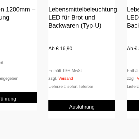
en 1200mm –
Lebensmittelbeleuchtung
Lebe
rung
LED für Brot und
LED 
Backwaren (Typ-U)
Bac
Ab
€
16,90
Ab
€
St.
Enthält 19% MwSt.
Enthä
t angegeben
zzgl.
Versand
zzgl.
V
Lieferzeit: sofort lieferbar
Lieferz
Dieses
Produkt
Dieses
führung
weist
Produkt
ählen
Ausführung
mehrere
weist
wählen
Varianten
mehrere
auf.
Varianten
Die
auf.