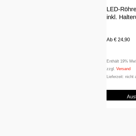
LED-Röhr
inkl. Halte
Ab
€
24,90
Enthält 19% Mw
zzgl.
Versand
Lieferzeit: nich
Aus
w