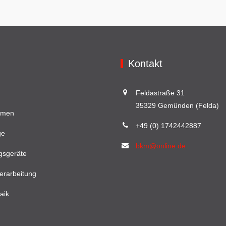
Optionen
Die
können
Optionen
auf
können
der
auf
Produktseite
der
Kontakt
gewählt
Produktsei
werden
gewählt
Feldastraße 31
werden
35329 Gemünden (Felda)
hmen
+49 (0) 1742442887
ge
bkm@online.de
gsgeräte
erarbeitung
aik