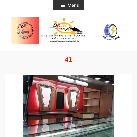
Menu
41