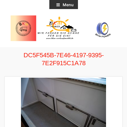
Menu
DC5F545B-7E46-4197-9395-
7E2F915C1A78