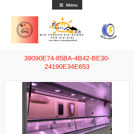
Menu
39090E74-85BA-4B42-BE30-
24190E34E653