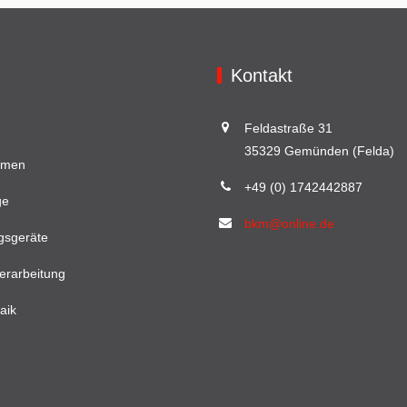
Kontakt
Feldastraße 31
35329 Gemünden (Felda)
hmen
+49 (0) 1742442887
ge
bkm@online.de
gsgeräte
erarbeitung
aik