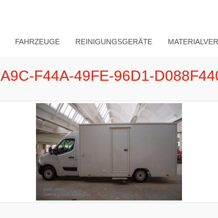
FAHRZEUGE
REINIGUNGSGERÄTE
MATERIALVE
A9C-F44A-49FE-96D1-D088F4