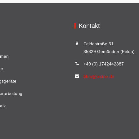
Kontakt
Feldastraße 31
35329 Gemünden (Felda)
hmen
+49 (0) 1742442887
ge
bkm@online.de
gsgeräte
erarbeitung
aik