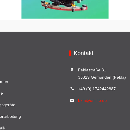
Kontakt
Feldastraße 31
35329 Gemünden (Felda)
hmen
+49 (0) 1742442887
ge
bkm@online.de
gsgeräte
erarbeitung
aik