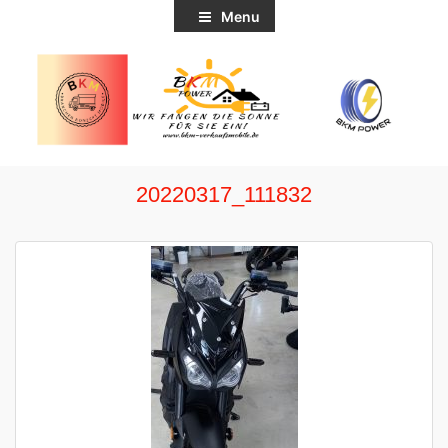
Menu
20220317_111832