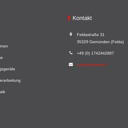
Kontakt
Feldastraße 31
35329 Gemünden (Felda)
hmen
+49 (0) 1742442887
ge
bkm@online.de
gsgeräte
erarbeitung
aik