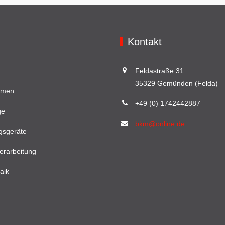
Kontakt
Feldastraße 31
35329 Gemünden (Felda)
hmen
+49 (0) 1742442887
ge
bkm@online.de
gsgeräte
erarbeitung
aik