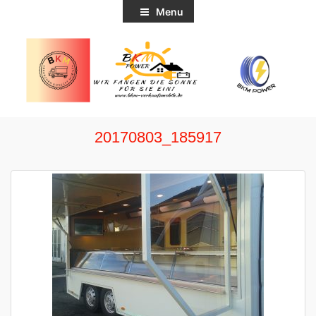
Menu
20170803_185917